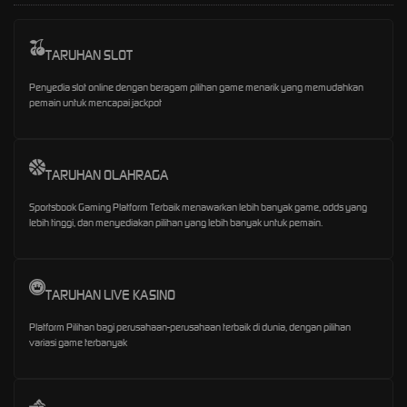
TARUHAN SLOT
Penyedia slot online dengan beragam pilihan game menarik yang memudahkan
pemain untuk mencapai jackpot
TARUHAN OLAHRAGA
Sportsbook Gaming Platform Terbaik menawarkan lebih banyak game, odds yang
lebih tinggi, dan menyediakan pilihan yang lebih banyak untuk pemain.
TARUHAN LIVE KASINO
Platform Pilihan bagi perusahaan-perusahaan terbaik di dunia, dengan pilihan
variasi game terbanyak