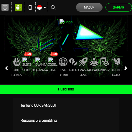
MASUK
DAFTAR
HOT
SLOTS
OLAHRAGA
TOGEL
LIVE
RACE
CRASH
ARCADE
POKER
SABUNG
PROMO
GAMES
CASINO
GAME
AYAM
Pusat Info
Tentang LUKISANSLOT
Responsible Gambling