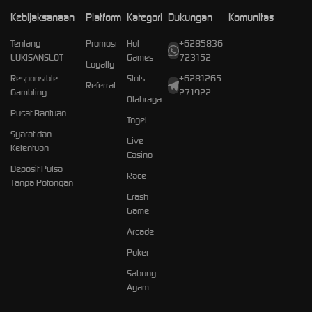
Kebijaksanaan
Platform
Kategori
Dukungan
Komunitas
Tentang
Promosi
Hot
+6285836
LUKISANSLOT
Games
723152
Loyalty
Responsible
Slots
+6281265
Referral
Gambling
271922
Olahraga
Pusat Bantuan
Togel
Syarat dan
Live
Ketentuan
Casino
Deposit Pulsa
Race
Tanpa Potongan
Crash
Game
Arcade
Poker
Sabung
Ayam