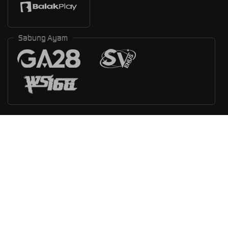
Sabung Ayam