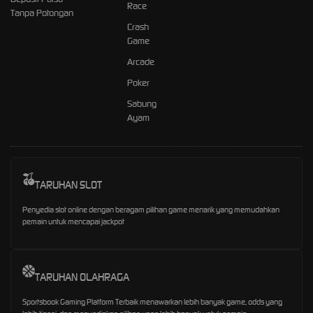
Race
Tanpa Potongan
Crash
Game
Arcade
Poker
Sabung
Ayam
TARUHAN SLOT
Penyedia slot online dengan beragam pilihan game menarik yang memudahkan
pemain untuk mencapai jackpot
TARUHAN OLAHRAGA
Sportsbook Gaming Platform Terbaik menawarkan lebih banyak game, odds yang