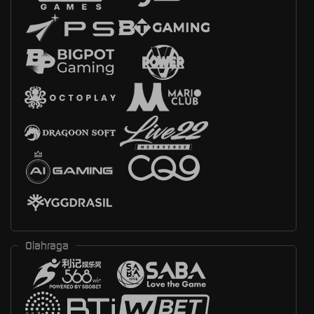
Olahraga