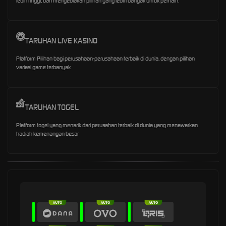
lebih tinggi, dan menyediakan pilihan yang lebih banyak untuk pemain.
TARUHAN LIVE KASINO
Platform Pilihan bagi perusahaan-perusahaan terbaik di dunia, dengan pilihan
variasi game terbanyak
TARUHAN TOGEL
Platform togel yang menarik dari perusahan terbaik di dunia yang menawarkan
hadiah kemenangan besar