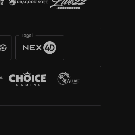
Togel