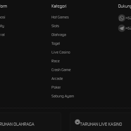
form
Kategori
Dukun
osi
Hot Games
+6
lty
Slots
+6
rral
Olahraga
Togel
Live Casino
Race
Crash Game
Arcade
Poker
Sabung Ayam
RUHAN OLAHRAGA
TARUHAN LIVE KASINO