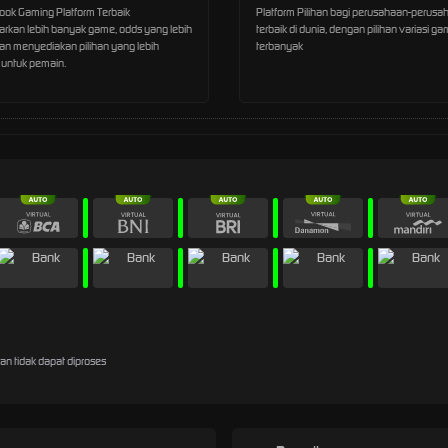
ook Gaming Platform Terbaik
Platform Pilihan bagi perusahaan-perusa
kan lebih banyak game, odds yang lebih
terbaik di dunia, dengan pilihan variasi g
 dan menyediakan pilihan yang lebih
terbanyak
untuk pemain.
an tidak dapat diproses