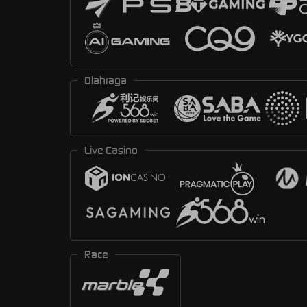
Olahraga
Live Casino
Race