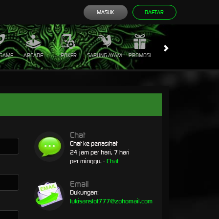
MASUK
DAFTAR
 GAME
ARCADE
POKER
SABUNG AYAM
PROMOSI
Chat
Chat ke penasihat
24 jam per hari, 7 hari
per minggu. -
Chat
Email
Dukungan:
lukisanslot777@zohomail.com