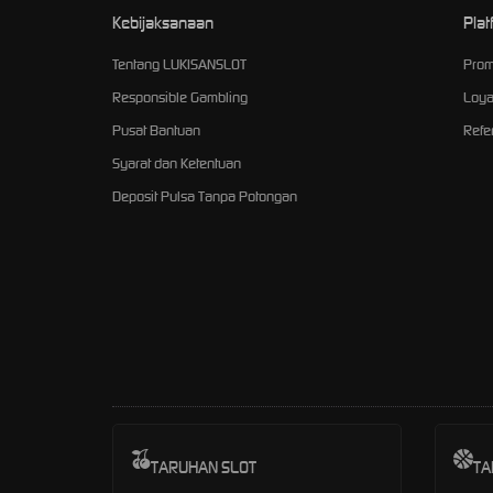
Kebijaksanaan
Plat
Tentang LUKISANSLOT
Prom
Responsible Gambling
Loya
Pusat Bantuan
Refe
Syarat dan Ketentuan
Deposit Pulsa Tanpa Potongan
TARUHAN SLOT
TA