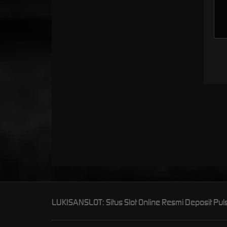
LUKISANSLOT: Situs Slot Online Resmi Deposit Pul