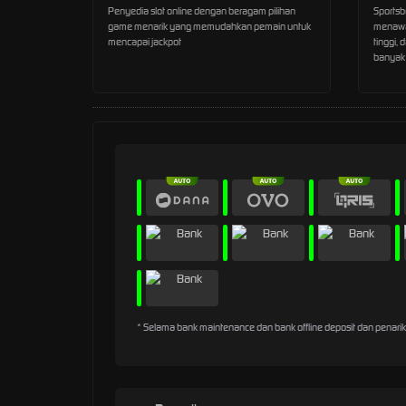
Penyedia slot online dengan beragam pilihan
Sportsb
game menarik yang memudahkan pemain untuk
menawar
mencapai jackpot
tinggi,
banyak 
* Selama bank maintenance dan bank offline deposit dan penarik