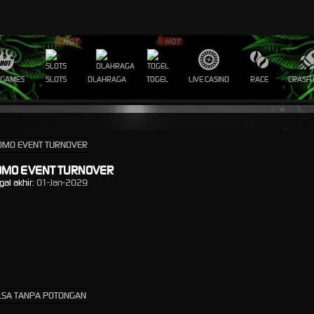
 GAMES
SLOTS
OLAHRAGA
TOGEL
LIVE CASINO
RACE
CRASH
MO EVENT TURNOVER
gal akhir:
01-Jan-2029