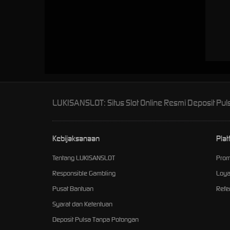
LUKISANSLOT: Situs Slot Online Resmi Deposit Pul
Kebijaksanaan
Plat
Tentang LUKISANSLOT
Prom
Responsible Gambling
Loya
Pusat Bantuan
Refe
Syarat dan Ketentuan
Deposit Pulsa Tanpa Potongan