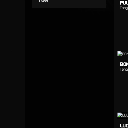
Event
PUL
Tang
BON
Tang
LUC