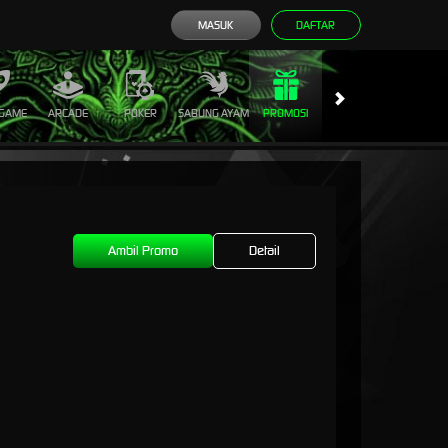
MASUK
DAFTAR
 GAME
ARCADE
POKER
SABUNG AYAM
PROMOSI
Ambil Promo
Detail