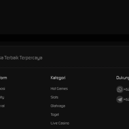
sa Terbaik Terpercaya
form
Kategori
Dukun
osi
Hot Games
+6
lty
Slots
+6
rral
Olahraga
Togel
Live Casino