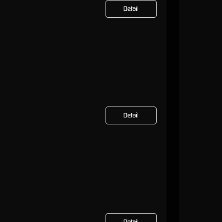
Detail
Detail
Detail