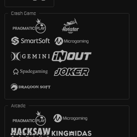
Crash Game
Arcade