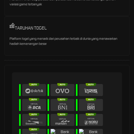
variasi game terbanyak
TARUHAN TOGEL
Platform togel yang menarik dari perusahan terbaik di dunia yang menawarkan
hadiah kemenangan besar