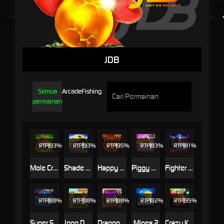
JDB
Semua
Arcade
Fishing
permainan
RTP
93%
RTP
93%
RTP
95%
RTP
83%
RTP
81%
Mole Crash
Shade Dragons Fishing
Happy New Year
Piggy Bank TapTap
Fighter Fire
RTP
88%
RTP
88%
RTP
88%
RTP
82%
RTP
95%
Super Super Fruit
Jogo Do Bicho
Dragon Master
Mines 2
Crazy King Kong