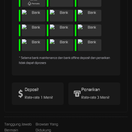
* Selama bank maintenance dan bank offline deposit dan penarikan
tidak dapat diproses
Deposit
Penarikan
Rata-rata 1 Menit
Rata-rata 3 Menit
Tanggung Jawab
Browser Yang
Bermain
Didukung