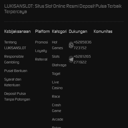
LUKISANSLOT: Situs Slot Online Resmi Deposit Pulsa Terbaik
Terpercaya
Kebijaksanaan
Platform
Kategori
Dukungan
Komunitas
Tentang
Promosi
Hot
+6285836
LUKISANSLOT
Games
723152
Loyalty
Responsible
Slots
+6281265
Referral
Gambling
271922
Olahraga
Pusat Bantuan
Togel
Syarat dan
Live
Ketentuan
Casino
Deposit Pulsa
Race
Tanpa Potongan
Crash
Game
Arcade
Poker