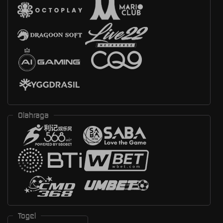
Olahraga
Togel