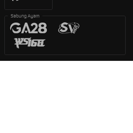
Sabung Ayam