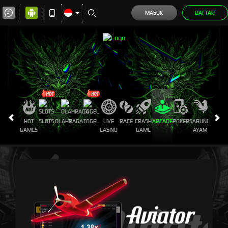
MASUK
DAFTAR
HOT
SLOTS
OLAHRAGA
TOGEL
LIVE
RACE
CRASH
ARCADE
POKER
SABUNG
PROMO
GAMES
CASINO
GAME
AYAM