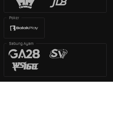
Poker
Sabung Ayam